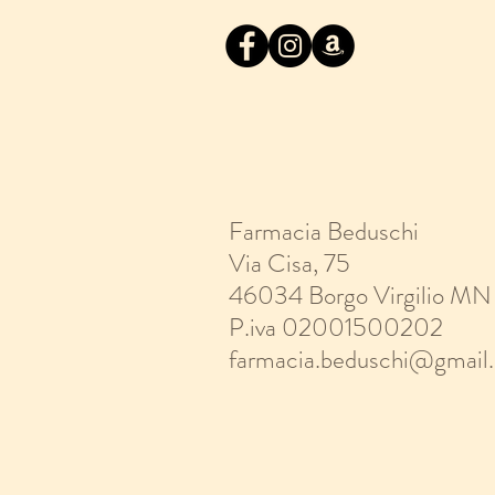
Farmacia Beduschi
Via Cisa, 75
46034 Borgo Virgilio
MN
P.iva 02001500202
farmacia.beduschi@gmail