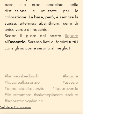
base alle erbe associate nella 
distillazione e utilizzate per la 
colorazione. La base, però, è sempre la 
stessa: artemisia absinthium, semi di 
anice verde e finocchio.
Scopri il gusto del nostro 
liquore
all’
assenzio
. Saremo lieti di fornirti tutti i 
consigli su come servirlo al meglio!
#farmaciabeduschi
#liquore
#liquoreallassenzio
#assezio
#beneficidellassenzio
#liquoreverde
#liquoreamaro
#saluteepiacere
#salute
#laboratoriogalenico
Salute e Benessere