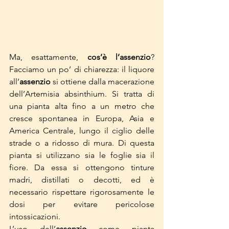
Ma, esattamente, 
cos’è l’assenzio
? 
Facciamo un po’ di chiarezza: il liquore 
all’
assenzio
 si ottiene dalla macerazione 
dell’Artemisia absinthium. Si tratta di 
una pianta alta fino a un metro che 
cresce spontanea in Europa, Asia e 
America Centrale, lungo il ciglio delle 
strade o a ridosso di mura. Di questa 
pianta si utilizzano sia le foglie sia il 
fiore. Da essa si ottengono tinture 
madri, distillati o decotti, ed è 
necessario rispettare rigorosamente le 
dosi per evitare pericolose 
intossicazioni.
L’uso dell’
assenzio
 come pianta 